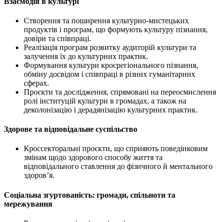
Взаємодія
в
культурі
Створення та поширення культурно-мистецьких
продуктів і програм, що формують культуру пізнання,
довіри та співпраці.
Реалізація програм розвитку аудиторій культури та
залучення їх до культурних практик.
Формування культури кросрегіонального пізнання,
обміну досвідом і співпраці в різних гуманітарних
сферах.
Проєкти та дослідження, спрямовані на переосмислення
ролі інституцій культури в громадах, а також на
деколонізацію і дерадянізацію культурних практик.
Здорове
та
відповідальне суспільство
Кроссекторальні проєкти, що сприяють поведінковим
змінам щодо здорового способу життя та
відповідального ставлення до фізичного й ментального
здоров’я.
Соціальна згуртованість:
громади, спільноти та
мережування