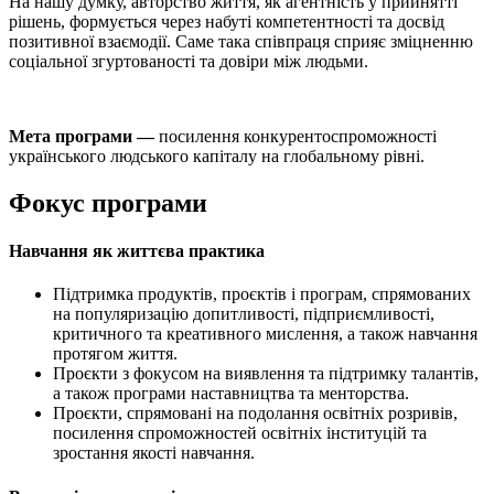
На нашу думку, авторство життя, як агентність у прийнятті
рішень, формується через набуті компетентності та досвід
позитивної взаємодії. Саме така співпраця сприяє зміцненню
соціальної згуртованості та довіри між людьми.
Мета програми —
посилення конкурентоспроможності
українського людського капіталу на глобальному рівні.
Фокус програми
Навчання
як
життєва практика
Підтримка продуктів, проєктів і програм, спрямованих
на популяризацію допитливості, підприємливості,
критичного та креативного мислення, а також навчання
протягом життя.
Проєкти з фокусом на виявлення та підтримку талантів,
а також програми наставництва та менторства.
Проєкти, спрямовані на подолання освітніх розривів,
посилення спроможностей освітніх інституцій та
зростання якості навчання.