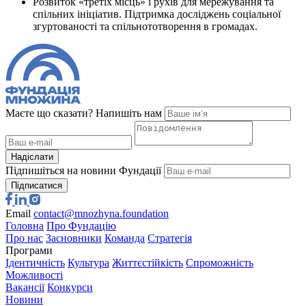
Розвиток «третіх місць» і рухів для мережування та
спільних ініціатив. Підтримка досліджень соціальної
згуртованості та спільнототворення в громадах.
Маєте що сказати? Напишіть нам
Надіслати
Підпишіться на новини Фундації
Підписатися
Email
contact@mnozhyna.foundation
Головна
Про Фундацію
Про нас
Засновники
Команда
Стратегія
Програми
Ідентичність
Культура
Життєстійкість
Спроможність
Можливості
Вакансії
Конкурси
Новини