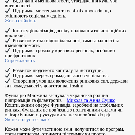
Відкидання меншовартості, утвердження культури
впевненості.
Підтримка мистецьких та освітніх проєктів, що
зміцнюють соціальну єдність.
Життєстійкість
Інституціоналізація досвіду подолання екзистенційних
викликів.
Розвиток етики відповідальності, самозарадності та
взаємодопомоги.
Підтримка громад у кризових регіонах, особливо
прифронтових.
Спроможність
Розвиток людського капіталу та інституцій.
Підтримка мереж громадянського суспільства.
Створення умов для включення ринкових сил, держави
та громадськості у довготривалі зміни.
Фундацію Множина заснувала українська родина
підприємців та філантропів –
Микола та Анна Сушко
.
Кошти, якими оперує Фундація, зароблені на глобальних
ринках. Фундація не пов’язана з політичними силами чи
олігархічними структурами та не має зв’язків із рф.
Як це стосується вас?
Кожен може бути частиною змін: долучитися до програм,
стати партнером, отримати підтримку чи просто