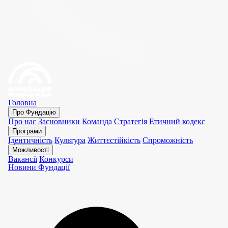
Головна
Про Фундацію
Про нас
Засновники
Команда
Стратегія
Етичний кодекс
Програми
Ідентичність
Культура
Життєстійкість
Спроможність
Можливості
Вакансії
Конкурси
Новини Фундації