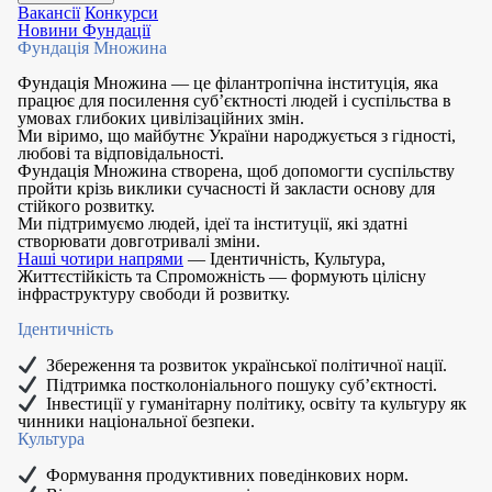
Вакансії
Конкурси
Новини Фундації
Фундація Множина
Фундація Множина — це філантропічна інституція, яка
працює для посилення суб’єктності людей і суспільства в
умовах глибоких цивілізаційних змін.
Ми віримо, що майбутнє України народжується з гідності,
любові та відповідальності.
Фундація Множина створена, щоб допомогти суспільству
пройти крізь виклики сучасності й закласти основу для
стійкого розвитку.
Ми підтримуємо людей, ідеї та інституції, які здатні
створювати довготривалі зміни.
Наші чотири напрями
— Ідентичність, Культура,
Життєстійкість та Спроможність — формують цілісну
інфраструктуру свободи й розвитку.
Ідентичність
Збереження та розвиток української політичної нації.
Підтримка постколоніального пошуку суб’єктності.
Інвестиції у гуманітарну політику, освіту та культуру як
чинники національної безпеки.
Культура
Формування продуктивних поведінкових норм.