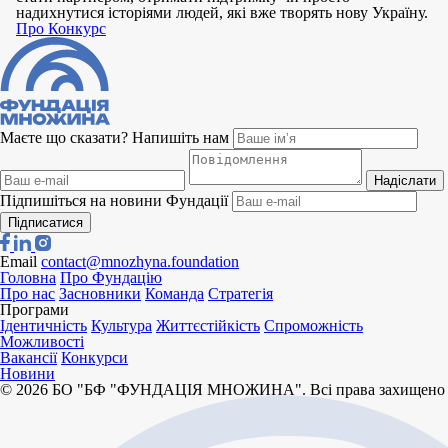
надихнутися історіями людей, які вже творять нову Україну.
Про Конкурс
Маєте що сказати? Напишіть нам
Надіслати
Підпишіться на новини Фундації
Підписатися
Email
contact@mnozhyna.foundation
Головна
Про Фундацію
Про нас
Засновники
Команда
Стратегія
Програми
Ідентичність
Культура
Життєстійкість
Спроможність
Можливості
Вакансії
Конкурси
Новини
© 2026 БО "БФ "ФУНДАЦІЯ МНОЖИНА". Всі права захищено