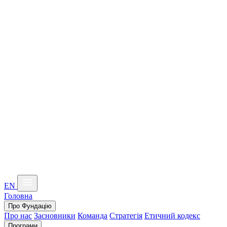
EN
Головна
Про Фундацію
Про нас
Засновники
Команда
Стратегія
Етичний кодекс
Програми