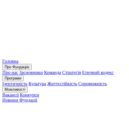
Головна
Про Фундацію
Про нас
Засновники
Команда
Стратегія
Етичний кодекс
Програми
Ідентичність
Культура
Життєстійкість
Спроможність
Можливості
Вакансії
Конкурси
Новини Фундації