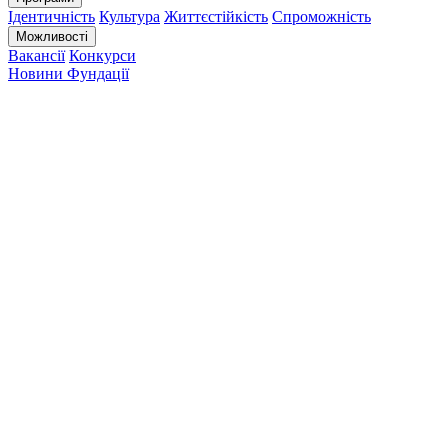
Ідентичність
Культура
Життєстійкість
Спроможність
Можливості
Вакансії
Конкурси
Новини Фундації