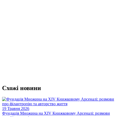
С
х
о
ж
і
н
о
в
и
н
и