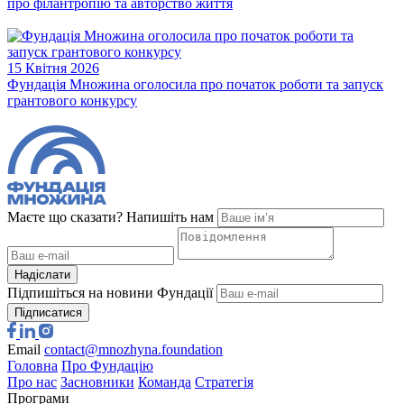
Маєте що сказати? Напишіть нам
Надіслати
Підпишіться на новини Фундації
Підписатися
Email
contact@mnozhyna.foundation
Головна
Про Фундацію
Про нас
Засновники
Команда
Стратегія
Програми